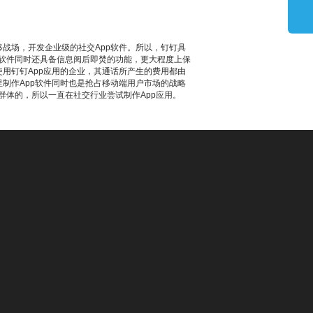
移战场，开发企业级的社交App软件。所以，钉钉具
用软件同时还具备信息阅后即焚的功能，更大程度上保
用钉钉App应用的企业，其通话所产生的费用都由
里制作App软件同时也是抢占移动端用户市场的战略
群体的，所以一直在社交行业尝试制作App应用。