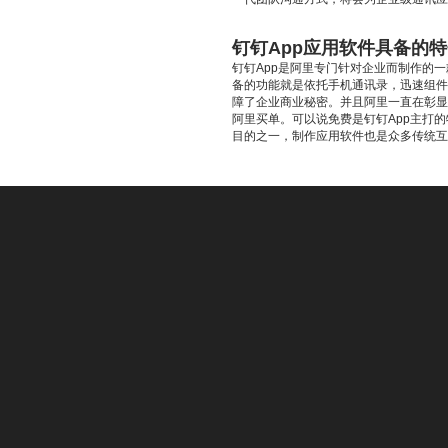
钉钉App应用软件具备的
钉钉App是阿里专门针对企业而制作的
备的功能就是依托手机通讯录，迅速组件
障了企业商业秘密。并且阿里一直在彰显
阿里买单。可以说免费是钉钉App主打
目的之一，制作应用软件也是众多传统互