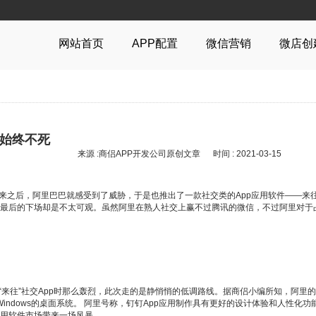
网站首页
APP配置
微信营销
微店创
心始终不死
来源 :商侣APP开发公司原创文章 时间 : 2021-03-15
起来之后，阿里巴巴就感受到了威胁，于是也推出了一款社交类的App应用软件——来
最后的下场却是不太可观。虽然阿里在熟人社交上赢不过腾讯的微信，不过阿里对于占
“来往”社交App时那么轰烈，此次走的是静悄悄的低调路线。据商侣小编所知，阿里
和Windows的桌面系统。 阿里号称，钉钉App应用制作具有更好的设计体验和人性
用软件市场带来一场风暴。