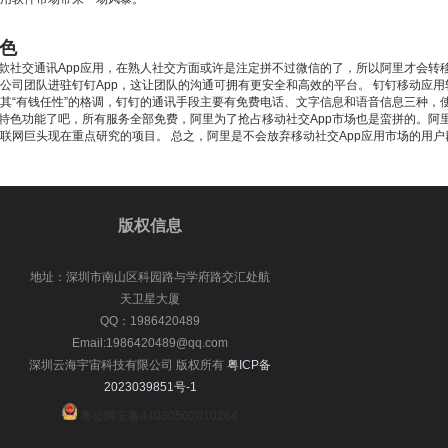
特色
一款社交通讯App应用，在熟人社交方面或许是注定拼不过微信的了，所以阿里才会转
公司团队进驻钉钉App，这让团队的沟通可拥有更安全和高效的平台。 钉钉移动应
其“有钱任性”的格调，钉钉的通讯手段主要有免费电话、文字信息和语音信息三种，使
的特色功能了吧，所有服务全部免费，阿里为了抢占移动社交App市场也是蛮拼的。阿
联网巨头现在重点研究的项目。 总之，阿里是不会放弃移动社交App应用市场的用户
版权信息
地址：深圳市南山区科园路与学府路交汇处航
天卫星大厦
QQ：1986420489
Email:1986420489@qq.com
深圳云海宇宙科技有限公司 版权所有
粤ICP备
2023039851号-1
粤公网安备44030502010264